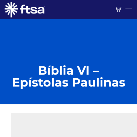
Bíblia VI –
Epístolas Paulinas