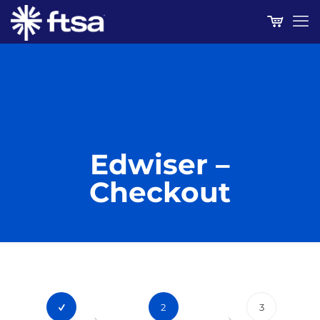
Edwiser –
Checkout
2
3