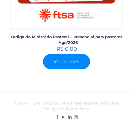
Fadiga do Ministério Pastoral – Presencial para pastores
– Ago/2026
R$
0,00
Ver opções
Este
produto
tem
várias
variantes.
As
opções
© 2024 FTSA | Todos os direitos reservados à Faculdade
podem
Teológica Sul Americana
ser
escolhidas
na
página
do