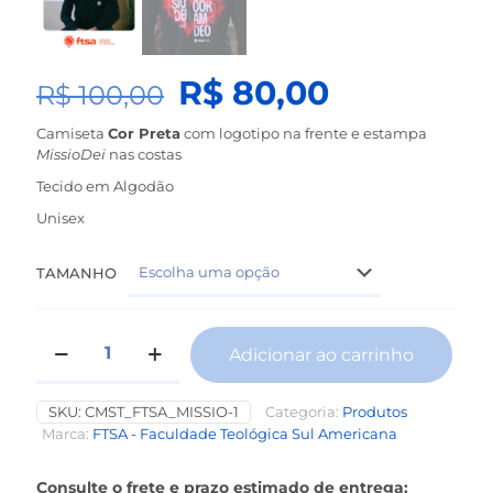
O
O
R$
80,00
R$
100,00
preço
preço
Camiseta
Cor Preta
com logotipo na frente e estampa
original
atual
MissioDei
nas costas
era:
é:
Tecido em Algodão
R$ 100,00.
R$ 80,00.
Unisex
TAMANHO
Camiseta
Adicionar ao carrinho
FTSA
Missio
Alternative:
Dei
SKU:
CMST_FTSA_MISSIO-1
Categoria:
Produtos
Manga
Marca:
FTSA - Faculdade Teológica Sul Americana
Longa
quantidade
Consulte o frete e prazo estimado de entrega: