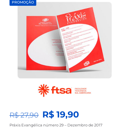
PROMOÇÃO
O
O
R$
19,90
R$
27,90
preço
preço
Práxis Evangélica número 29 – Dezembro de 2017