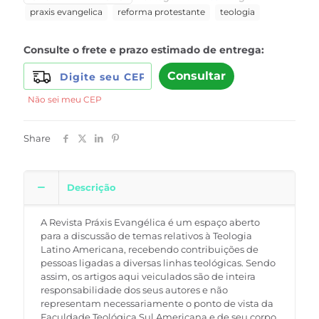
quantidade
praxis evangelica
reforma protestante
teologia
Consulte o frete e prazo estimado de entrega:
Consultar
Não sei meu CEP
Share
Descrição
A Revista Práxis Evangélica é um espaço aberto
para a discussão de temas relati­vos à Teologia
Latino Americana, recebendo contribuições de
pessoas ligadas a diversas linhas teológicas. Sendo
assim, os artigos aqui veiculados são de inteira
responsabilidade dos seus autores e não
representam necessariamente o ponto de vista da
Faculdade Teológica Sul Americana e de seu corpo