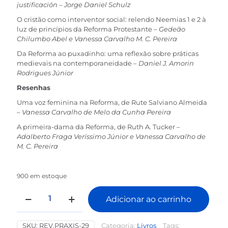
justificación –
Jorge Daniel Schulz
O cristão como interventor social: relendo Neemias 1 e 2 à
luz de princípios da Reforma Protestante –
Gedeão
Chilumbo Abel e Vanessa Carvalho M. C. Pereira
Da Reforma ao puxadinho: uma reflexão sobre práticas
medievais na contemporaneidade –
Daniel J. Amorin
Rodrigues Júnior
Resenhas
Uma voz feminina na Reforma, de Rute Salviano Almeida
–
Vanessa Carvalho de Melo da Cunha Pereira
A primeira-dama da Reforma, de Ruth A. Tucker –
Adalberto Fraga Veríssimo Júnior e Vanessa Carvalho de
M. C. Pereira
900 em estoque
Revista
Adicionar ao carrinho
Práxis
Alternative:
Evangélica
Nm29
SKU:
REV.PRAXIS-29
Categoria:
Livros
Tags: