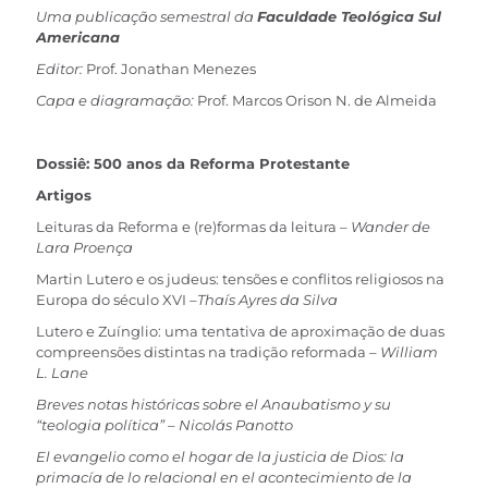
original
atual
Uma publicação semestral da
Faculdade Teológica Sul
era:
é:
Americana
R$ 27,90.
R$ 19,90.
Editor:
Prof. Jonathan Menezes
Capa e diagramação:
Prof. Marcos Orison N. de Almeida
Dossiê: 500 anos da Reforma Protestante
Artigos
Leituras da Reforma e (re)formas da leitura –
Wander de
Lara Proença
Martin Lutero e os judeus: tensões e conflitos religiosos na
Europa do século XVI –
Thaís Ayres da Silva
Lutero e Zuínglio: uma tentativa de aproximação de duas
compreensões distintas na tradição reformada –
William
L. Lane
Breves notas históricas sobre el Anaubatismo y su
“teologia política”
–
Nicolás Panotto
El evangelio como el hogar de la justicia de Dios: la
primacía de lo relacional en el acontecimiento de la